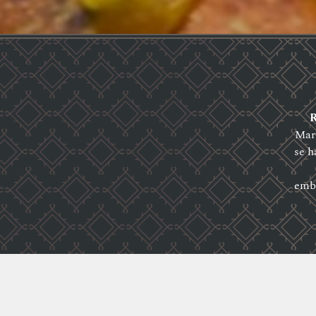
R
Mari
se h
embl