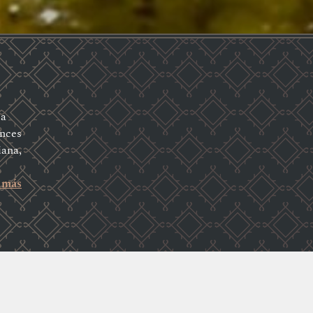
la
onces
iana,
 más