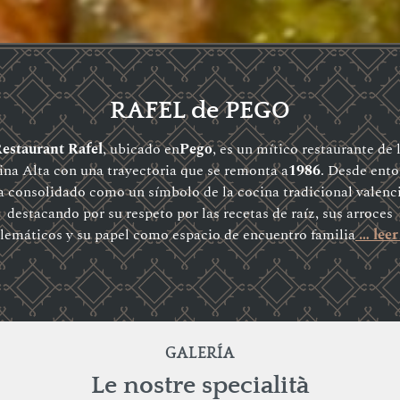
RAFEL de PEGO
estaurant Rafel
, ubicado en
Pego
, es un mítico restaurante de 
na Alta con una trayectoria que se remonta a
1986
. Desde ent
a consolidado como un símbolo de la cocina tradicional valenc
destacando por su respeto por las recetas de raíz, sus arroces
emáticos y su papel como espacio de encuentro familia
… leer
GALERÍA
Le nostre specialità